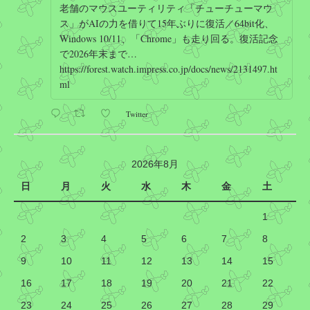
老舗のマウスユーティリティ「チューチューマウ
ス」がAIの力を借りて15年ぶりに復活／64bit化、
Windows 10/11、「Chrome」も走り回る。復活記念
で2026年末まで…
https://forest.watch.impress.co.jp/docs/news/2131497.ht
ml
Twitter
Hirotoshi Okumura
@okumura1967
·
2026/08/07 11:27
2026年8月
中京競馬場での
#パノラマカー
見物は間に合わず。明
日
日の三岐鉄道の乗り鉄のため
月
火
水
#桑名
木
に投宿予定だった
金
土
ので、今日は特に何もしないまま、そのまま宿に来てし
まいました。
1
1
Twitter
2
3
4
5
6
7
8
9
10
11
12
13
14
15
Hirotoshi Okumura
@okumura1967
·
2026/08/07 05:42
16
17
18
19
20
21
22
順調に予定の 1 時間 30 分遅れで出発し、中京競馬場へ
23
24
25
26
27
28
29
#パノラマカー
を見るために向かっていますが、藤枝