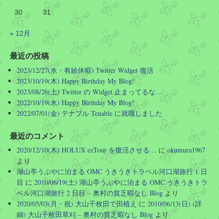
PA の魅力屋で昼食。まぁ、間に合わないな…
30
31
« 12月
Twitter
最近の投稿
さらに読み込む
2023/12/27(水・有給休暇) Twitter Widget 復活
2023/10/19(木) Happy Birthday My Blog!
2023/08/26(土) Twitter の Widget 止まってるな…
2022/10/19(水) Happy Birthday My Blog!
2022/07/01(金) テナブル Tenable に就職しました
最近のコメント
2020/12/10(木) HOLUX ezTour を復活させる…
に
okumura1967
より
湖山亭うぶやに泊まる OMC うきうきトラベル河口湖旅行 1 日
目
に
2010/06/19(土) 湖山亭うぶやに泊まる OMC うきうきトラ
ベル河口湖旅行 2 日目 – 奥村の貧乏暇なし Blog
より
2020/05/03(月・祝) 大山千枚田で田植え
に
2010/06/13(日) (詳
細) 大山千枚田草刈 – 奥村の貧乏暇なし Blog
より