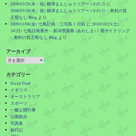
2008/03/20(木・祝) 柳津まんじゅうツアー (その 2)
に
2008/03/20(木・祝) 柳津まんじゅうツアー (その 1) – 奥村の貧
乏暇なし Blog
より
2009/11/06(金) 七島計画・三宅島 1 日目
に
2010/10/23(土)、
24(日) 七島計画番外 – 新潟県粟島 (あわしま) 1 周サイクリング
– 奥村の貧乏暇なし Blog
より
アーカイブ
カテゴリー
Social Feed
イギリス
オーストラリア
スポーツ
一般公開行事
公園散歩
写真集
旅行記