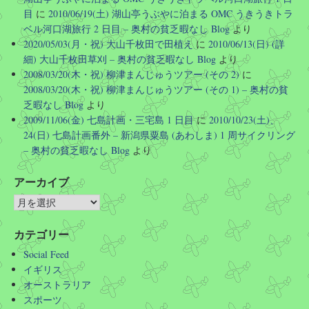
目
に
2010/06/19(土) 湖山亭うぶやに泊まる OMC うきうきトラ
ベル河口湖旅行 2 日目 – 奥村の貧乏暇なし Blog
より
2020/05/03(月・祝) 大山千枚田で田植え
に
2010/06/13(日) (詳
細) 大山千枚田草刈 – 奥村の貧乏暇なし Blog
より
2008/03/20(木・祝) 柳津まんじゅうツアー (その 2)
に
2008/03/20(木・祝) 柳津まんじゅうツアー (その 1) – 奥村の貧
乏暇なし Blog
より
2009/11/06(金) 七島計画・三宅島 1 日目
に
2010/10/23(土)、
24(日) 七島計画番外 – 新潟県粟島 (あわしま) 1 周サイクリング
– 奥村の貧乏暇なし Blog
より
アーカイブ
カテゴリー
Social Feed
イギリス
オーストラリア
スポーツ