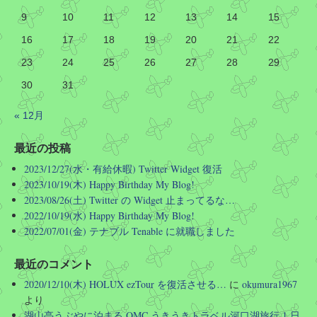
バス停に至っては図の通り
9
10
11
12
13
14
15
16
17
18
19
20
21
22
ですので「四条のバス停に…」などど京都駅で質問
されても「どの四条ですか」としか答えようがない
23
24
25
26
27
28
29
のです
30
31
なお、町名だけ聞かれても同様です
« 12月
Twitter
最近の投稿
2023/12/27(水・有給休暇) Twitter Widget 復活
Hirotoshi Okumura
@okumura1967
·
2026/08/03 06:31
2023/10/19(木) Happy Birthday My Blog!
このような SPAMMER を支援するような活動 (高名な公
2023/08/26(土) Twitter の Widget 止まってるな…
共イベントで実際に使用していたドメインのリリース)
2022/10/19(水) Happy Birthday My Blog!
を国の公共機関といってよい団体がやるということ自体
2022/07/01(金) テナブル Tenable に就職しました
を違法にする必要があるのでは…? ドメイン管理料なん
て年に数千円なんだから、国の予算で永久に保持しろ
よ…
最近のコメント
2020/12/10(木) HOLUX ezTour を復活させる…
に
okumura1967
Twitter
より
湖山亭うぶやに泊まる OMC うきうきトラベル河口湖旅行 1 日
さらに読み込む