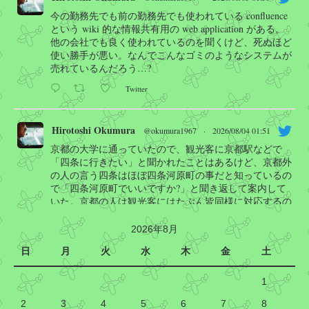
今の勤務先でも前の勤務先でも使われている confluence
という wiki 的な情報共有用の web application がある。
他の会社でも良く使われているのを聞くけど、死ぬほど
使い勝手が悪い。なんでこんなゴミのようなシステムが
売れているんだろう…?
Twitter
Hirotoshi Okumura
@okumura1967
·
2026/08/04 01:51
京都の大学に通っていたので、観光客に京都駅などで
「四条に行きたい」と聞かれたことはあるけど、京都外
の人の言う四条はほぼ四条河原町の事だと知っているの
で「四条河原町でいいですか?」と聞き返して案内して
いた。京都の人は観光客にはたぶん皆同様に対応するの
で顔が曇ることは無いと思うけど…
2026年8月
Manabu INOUE
@kasobus
日
月
火
水
木
金
土
京都で「四条に行きたいんですけど」と質問されて
も市民の顔が曇る理由がこれ
1
2
四条通は長く、四条駅に祇園四条駅もあるのです
3
4
5
6
7
8