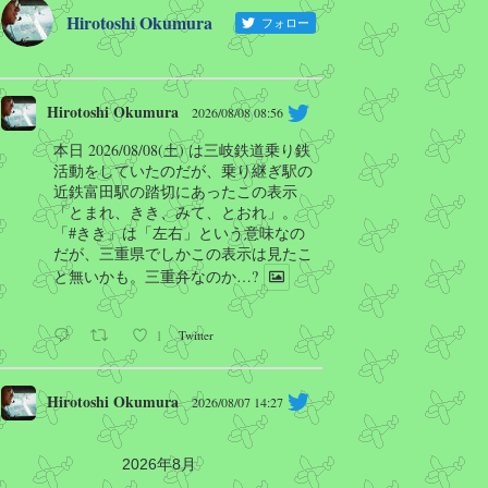
Hirotoshi Okumura
フォロー
Hirotoshi Okumura
2026/08/08 08:56
本日 2026/08/08(土) は三岐鉄道乗り鉄
活動をしていたのだが、乗り継ぎ駅の
近鉄富田駅の踏切にあったこの表示
「とまれ、きき、みて、とおれ」。
「#きき」は「左右」という意味なの
だが、三重県でしかこの表示は見たこ
と無いかも。三重弁なのか…?
1
Twitter
Hirotoshi Okumura
2026/08/07 14:27
Is this heaven? No, it's Iowa. A MLB
game will be held at Iowa.
2026年8月