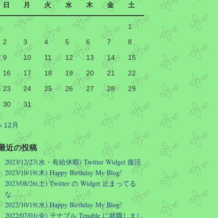
MLB
@MLB
日
月
火
水
木
金
土
"Is this heaven?"
1
"No, it's Iowa!"
2
3
4
5
6
7
8
9
10
11
12
13
14
15
MLB at Field of Dreams returns one
week from tonight!
16
17
18
19
20
21
22
23
24
25
26
27
28
29
Twitter
30
31
Hirotoshi Okumura
2026/08/07 12:54
« 12月
これは、AI の正しい使い方という気
がする。他にも復活する昔のアプリケ
最近の投稿
ーション増えないかな…
2023/12/27(水・有給休暇) Twitter Widget 復活
窓の杜
@madonomori
2023/10/19(木) Happy Birthday My Blog!
2023/08/26(土) Twitter の Widget 止まってる
老舗のマウスユーティリティ「チ
な…
ューチューマウス」がAIの力を借
2022/10/19(水) Happy Birthday My Blog!
りて15年ぶりに復活／64bit化、
2022/07/01(金) テナブル Tenable に就職しまし
Windows 10/11、「Chrome」も走