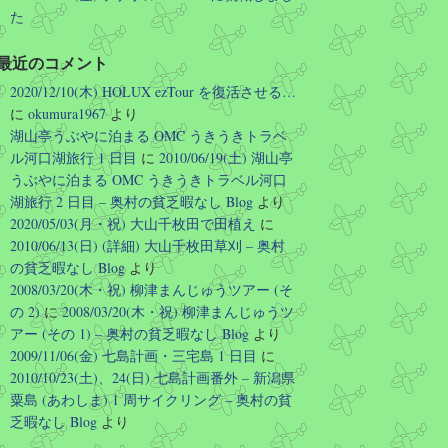
た
り回る。復活記念で2026年末ま
で…
https://forest.watch.impress.co.jp/docs
最近のコメント
/news/2131497.html
2020/12/10(木) HOLUX ezTour を復活させる…
に
okumura1967
より
1
1
Twitter
湖山亭うぶやに泊まる OMC うきうきトラベ
ル河口湖旅行 1 日目
に
2010/06/19(土) 湖山亭
さらに読み込む
うぶやに泊まる OMC うきうきトラベル河口
湖旅行 2 日目 – 奥村の貧乏暇なし Blog
より
2020/05/03(月・祝) 大山千枚田で田植え
に
2010/06/13(日) (詳細) 大山千枚田草刈 – 奥村
の貧乏暇なし Blog
より
2008/03/20(木・祝) 柳津まんじゅうツアー (そ
の 2)
に
2008/03/20(木・祝) 柳津まんじゅうツ
アー (その 1) – 奥村の貧乏暇なし Blog
より
2009/11/06(金) 七島計画・三宅島 1 日目
に
2010/10/23(土)、24(日) 七島計画番外 – 新潟県
粟島 (あわしま) 1 周サイクリング – 奥村の貧
乏暇なし Blog
より