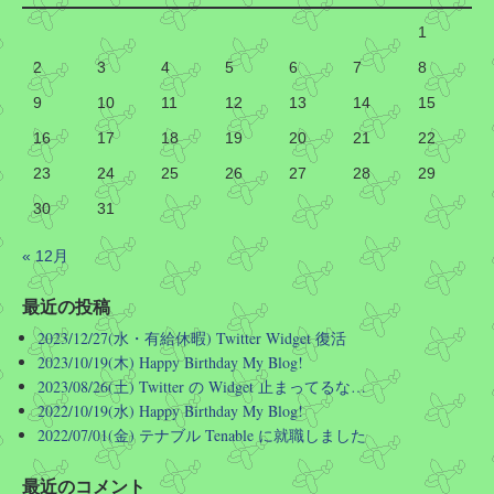
も市民の顔が曇る理由がこれ
1
2
四条通は長く、四条駅に祇園四条駅もあるのです
3
4
5
6
7
8
バス停に至っては図の通り
9
10
11
12
13
14
15
16
17
18
19
20
21
22
ですので「四条のバス停に…」などど京都駅で質問
されても「どの四条ですか」としか答えようがない
23
24
25
26
27
28
29
のです
30
31
なお、町名だけ聞かれても同様です
« 12月
Twitter
最近の投稿
2023/12/27(水・有給休暇) Twitter Widget 復活
Hirotoshi Okumura
@okumura1967
·
2026/08/03 06:31
2023/10/19(木) Happy Birthday My Blog!
このような SPAMMER を支援するような活動 (高名な公
2023/08/26(土) Twitter の Widget 止まってるな…
共イベントで実際に使用していたドメインのリリース)
2022/10/19(水) Happy Birthday My Blog!
を国の公共機関といってよい団体がやるということ自体
2022/07/01(金) テナブル Tenable に就職しました
を違法にする必要があるのでは…? ドメイン管理料なん
て年に数千円なんだから、国の予算で永久に保持しろ
よ…
最近のコメント