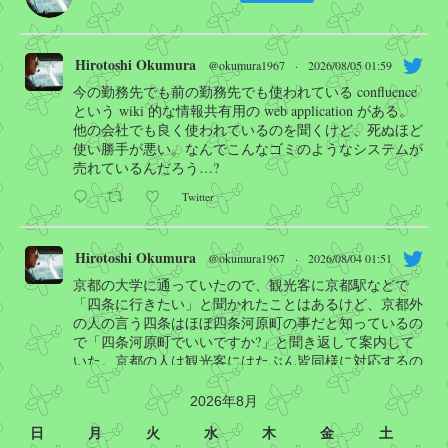
Hirotoshi Okumura
@okumura1967
·
2026/08/05 01:59
今の勤務先でも前の勤務先でも使われている confluence
という wiki 的な情報共有用の web application がある。
他の会社でも良く使われているのを聞くけど、死ぬほど
使い勝手が悪い。なんでこんなゴミのようなシステムが
売れているんだろう…?
Twitter
Hirotoshi Okumura
@okumura1967
·
2026/08/04 01:51
京都の大学に通っていたので、観光客に京都駅などで
「四条に行きたい」と聞かれたことはあるけど、京都外
の人の言う四条はほぼ四条河原町の事だと知っているの
で「四条河原町でいいですか?」と聞き返して案内して
いた。京都の人は観光客にはたぶん皆同様に対応するの
で顔が曇ることは無いと思うけど…
2026年8月
Manabu INOUE
@kasobus
日
月
火
水
木
金
土
京都で「四条に行きたいんですけど」と質問されて