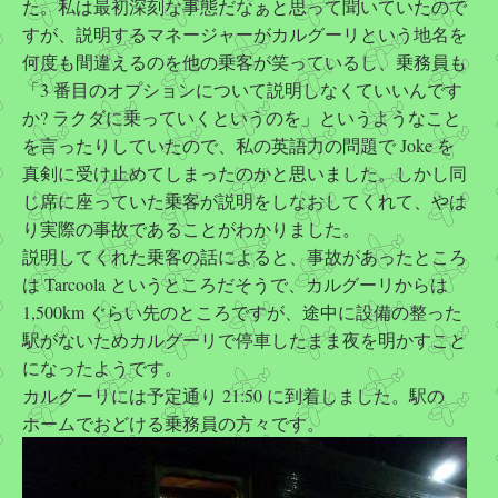
た。私は最初深刻な事態だなぁと思って聞いていたので
すが、説明するマネージャーがカルグーリという地名を
何度も間違えるのを他の乗客が笑っているし、乗務員も
「3 番目のオプションについて説明しなくていいんです
か? ラクダに乗っていくというのを」というようなこと
を言ったりしていたので、私の英語力の問題で Joke を
真剣に受け止めてしまったのかと思いました。しかし同
じ席に座っていた乗客が説明をしなおしてくれて、やは
り実際の事故であることがわかりました。
説明してくれた乗客の話によると、事故があったところ
は Tarcoola というところだそうで、カルグーリからは
1,500km ぐらい先のところですが、途中に設備の整った
駅がないためカルグーリで停車したまま夜を明かすこと
になったようです。
カルグーリには予定通り 21:50 に到着しました。駅の
ホームでおどける乗務員の方々です。