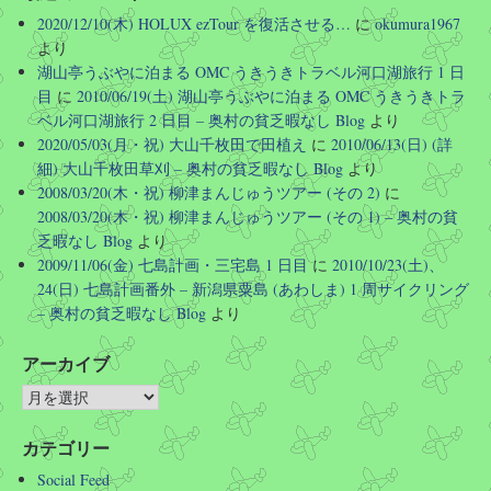
2020/12/10(木) HOLUX ezTour を復活させる…
に
okumura1967
Twitter
より
湖山亭うぶやに泊まる OMC うきうきトラベル河口湖旅行 1 日
さらに読み込む
目
に
2010/06/19(土) 湖山亭うぶやに泊まる OMC うきうきトラ
ベル河口湖旅行 2 日目 – 奥村の貧乏暇なし Blog
より
2020/05/03(月・祝) 大山千枚田で田植え
に
2010/06/13(日) (詳
細) 大山千枚田草刈 – 奥村の貧乏暇なし Blog
より
2008/03/20(木・祝) 柳津まんじゅうツアー (その 2)
に
2008/03/20(木・祝) 柳津まんじゅうツアー (その 1) – 奥村の貧
乏暇なし Blog
より
2009/11/06(金) 七島計画・三宅島 1 日目
に
2010/10/23(土)、
24(日) 七島計画番外 – 新潟県粟島 (あわしま) 1 周サイクリング
– 奥村の貧乏暇なし Blog
より
アーカイブ
カテゴリー
Social Feed