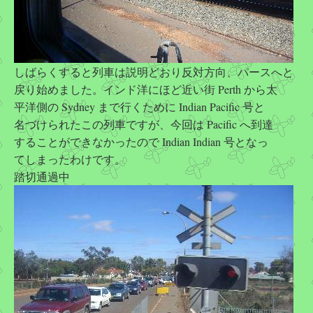
しばらくすると列車は説明どおり反対方向、パースへと
戻り始めました。インド洋にほど近い街 Perth から太
平洋側の Sydney まで行くために Indian Pacific 号と
名づけられたこの列車ですが、今回は Pacific へ到達
することができなかったので Indian Indian 号となっ
てしまったわけです。
踏切通過中