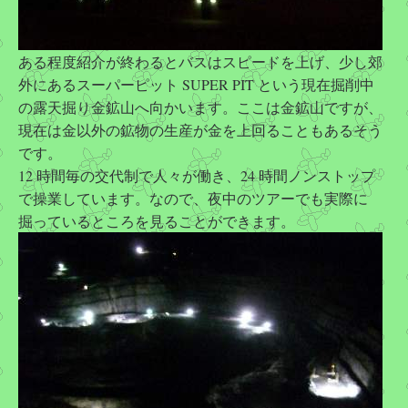
ある程度紹介が終わるとバスはスピードを上げ、少し郊
外にあるスーパーピット SUPER PIT という現在掘削中
の露天掘り金鉱山へ向かいます。ここは金鉱山ですが、
現在は金以外の鉱物の生産が金を上回ることもあるそう
です。
12 時間毎の交代制で人々が働き、24 時間ノンストップ
で操業しています。なので、夜中のツアーでも実際に
掘っているところを見ることができます。