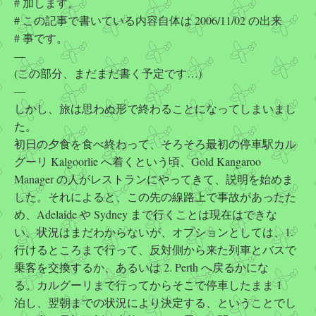
# 加します。
# この記事で書いている内容自体は 2006/11/02 の出来
# 事です。
—
(この部分、まだまだ書く予定です…)
—
しかし、旅は思わぬ形で終わることになってしまいまし
た。
初日の夕食を食べ終わって、そろそろ最初の停車駅カル
グーリ Kalgoorlie へ着くという頃、Gold Kangaroo
Manager の人がレストランにやってきて、説明を始めま
した。それによると、この先の線路上で事故があったた
め、Adelaide や Sydney まで行くことは現在はできな
い、状況はまだわからないが、オプションとしては、1.
行けるところまで行って、反対側から来た列車とバスで
乗客を交換するか、あるいは 2. Perth へ戻るかにな
る。カルグーリまで行ってからそこで停車したまま 1
泊し、翌朝までの状況により決定する、ということでし