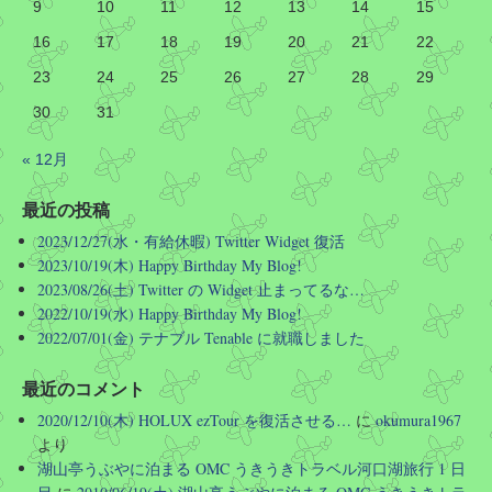
9
10
11
12
13
14
15
16
17
18
19
20
21
22
ですので「四条のバス停に…」などど京都駅で質問
されても「どの四条ですか」としか答えようがない
23
24
25
26
27
28
29
のです
30
31
なお、町名だけ聞かれても同様です
« 12月
Twitter
最近の投稿
2023/12/27(水・有給休暇) Twitter Widget 復活
Hirotoshi Okumura
@okumura1967
·
2026/08/03 06:31
2023/10/19(木) Happy Birthday My Blog!
このような SPAMMER を支援するような活動 (高名な公
2023/08/26(土) Twitter の Widget 止まってるな…
共イベントで実際に使用していたドメインのリリース)
2022/10/19(水) Happy Birthday My Blog!
を国の公共機関といってよい団体がやるということ自体
2022/07/01(金) テナブル Tenable に就職しました
を違法にする必要があるのでは…? ドメイン管理料なん
て年に数千円なんだから、国の予算で永久に保持しろ
よ…
最近のコメント
2020/12/10(木) HOLUX ezTour を復活させる…
に
okumura1967
Twitter
より
湖山亭うぶやに泊まる OMC うきうきトラベル河口湖旅行 1 日
さらに読み込む