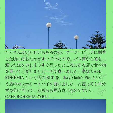
たくさん歩いたせいもあるのか、クージービーチに到着
した頃にはおなかがすいていたので、バス停から道を
渡った道を少しまっすぐ行ったところにある店で食べ物
を買って、またまたビーチで食べました。妻は CAFE
BOHEMIA という店の BLT を、私は Garlo’s Pies とい
う店のカレーミートパイを買いました。と言っても半分
ずつ分け合って、どちらも両方食べるのですが…
CAFE BOHEMIA の BLT