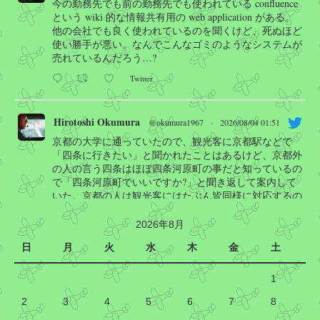
今の勤務先でも前の勤務先でも使われている confluence
という wiki 的な情報共有用の web application がある。
他の会社でも良く使われているのを聞くけど、死ぬほど
使い勝手が悪い。なんでこんなゴミのようなシステムが
売れているんだろう…?
Twitter
Hirotoshi Okumura
@okumura1967
·
2026/08/04 01:51
京都の大学に通っていたので、観光客に京都駅などで
「四条に行きたい」と聞かれたことはあるけど、京都外
の人の言う四条はほぼ四条河原町の事だと知っているの
で「四条河原町でいいですか?」と聞き返して案内して
いた。京都の人は観光客にはたぶん皆同様に対応するの
で顔が曇ることは無いと思うけど…
2026年8月
Manabu INOUE
@kasobus
日
月
火
水
木
金
土
京都で「四条に行きたいんですけど」と質問されて
も市民の顔が曇る理由がこれ
1
2
四条通は長く、四条駅に祇園四条駅もあるのです
3
4
5
6
7
8
バス停に至っては図の通り