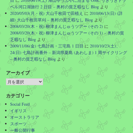
目
に
2010/06/19(土) 湖山亭うぶやに泊まる OMC うきうきトラ
ベル河口湖旅行 2 日目 – 奥村の貧乏暇なし Blog
より
2020/05/03(月・祝) 大山千枚田で田植え
に
2010/06/13(日) (詳
細) 大山千枚田草刈 – 奥村の貧乏暇なし Blog
より
2008/03/20(木・祝) 柳津まんじゅうツアー (その 2)
に
2008/03/20(木・祝) 柳津まんじゅうツアー (その 1) – 奥村の貧
乏暇なし Blog
より
2009/11/06(金) 七島計画・三宅島 1 日目
に
2010/10/23(土)、
24(日) 七島計画番外 – 新潟県粟島 (あわしま) 1 周サイクリング
– 奥村の貧乏暇なし Blog
より
アーカイブ
カテゴリー
Social Feed
イギリス
オーストラリア
スポーツ
一般公開行事