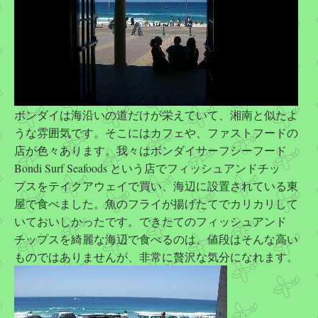
ボンダイは海沿いの道だけが栄えていて、湘南と似たよ
うな雰囲気です。そこにはカフェや、ファストフードの
店が色々あります。我々はボンダイサーフシーフード
Bondi Surf Seafoods という店でフィッシュアンドチッ
プスをテイクアウェイで買い、海辺に設置されている東
屋で食べました。魚のフライが揚げたてでカリカリして
いておいしかったです。できたてのフィッシュアンド
チップスを綺麗な海辺で食べるのは、値段はそんな高い
ものではありませんが、非常に贅沢な気分になれます。