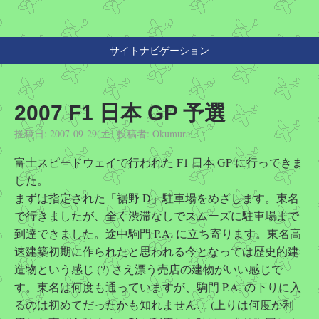
サイトナビゲーション
2007 F1 日本 GP 予選
投稿日:
2007-09-29(土)
投稿者:
Okumura
富士スピードウェイで行われた F1 日本 GP に行ってきま
した。
まずは指定された「裾野 D」駐車場をめざします。東名
で行きましたが、全く渋滞なしでスムーズに駐車場まで
到達できました。途中駒門 P.A. に立ち寄ります。東名高
速建築初期に作られたと思われる今となっては歴史的建
造物という感じ (?) さえ漂う売店の建物がいい感じで
す。東名は何度も通っていますが、駒門 P.A. の下りに入
るのは初めてだったかも知れません… (上りは何度か利