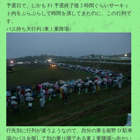
予選日で、しかも F1 予選終了後 2 時間ぐらいサーキッ
ト内をぶらぶらして時間を潰してきたのに、この行列で
す。
バス待ち大行列 (東 1 乗降場)
行先別に行列が違うようなので、自分の乗る裾野 D 駐車
場のバスを探して別の乗り場である東 2 乗降場へ向かい