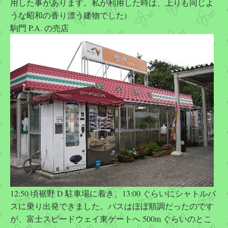
用した事があります。私が利用した時は、上りも同じよ
うな昭和の香り漂う建物でした)
駒門 P.A. の売店
12:50 頃裾野 D 駐車場に着き、13:00 ぐらいにシャトルバ
スに乗り出発できました。バスはほぼ順調だったのです
が、富士スピードウェイ東ゲートへ 500m ぐらいのとこ