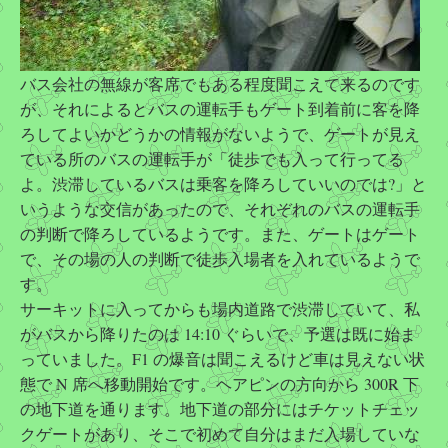
バス会社の無線が客席でもある程度聞こえて来るのです
が、それによるとバスの運転手もゲート到着前に客を降
ろしてよいかどうかの情報がないようで、ゲートが見え
ている所のバスの運転手が「徒歩でも入って行ってる
よ。渋滞しているバスは乗客を降ろしていいのでは?」と
いうような交信があったので、それぞれのバスの運転手
の判断で降ろしているようです。また、ゲートはゲート
で、その場の人の判断で徒歩入場者を入れているようで
す。
サーキットに入ってからも場内道路で渋滞していて、私
がバスから降りたのは 14:10 ぐらいで、予選は既に始ま
っていました。F1 の爆音は聞こえるけど車は見えない状
態で N 席へ移動開始です。ヘアピンの方向から 300R 下
の地下道を通ります。地下道の部分にはチケットチェッ
クゲートがあり、そこで初めて自分はまだ入場していな