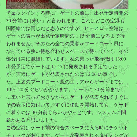
チェックインする時に「ゲートの前に、出発予定時間の
30 分前には来い」と言われます。これはどこの空港も
国際線では同じだと思うのですが、ヒースロー空港は
ゲートの表示が出発予定時間の 1:15 分前になるまで行
われません。そのため全ての乗客がフードコート風に
なっている狭い待ち合わせスペースで待っていて、その
部分は常に混雑しています。私の乗った飛行機は 13:00
出発予定でゲートは 11:45 に発表される予定でした
が、実際にゲートが発表されたのは 12:06 の事でし
た。上述のフードコート風のエリアからゲートまでは
10 ～ 20 分ぐらいかかります。ゲートに 30 分前まで
に来いと言っておきながら、ゲートが発表されてすぐに
その表示に気付いて、すぐに移動を開始しても、ゲート
に着くのは 40 分前ぐらいがやっとです。システムに問
題があると思いました。
この空港はゲート前の待合スペースに入る時にチケット
チェックがあります。ゲートが発表されるタイミングが