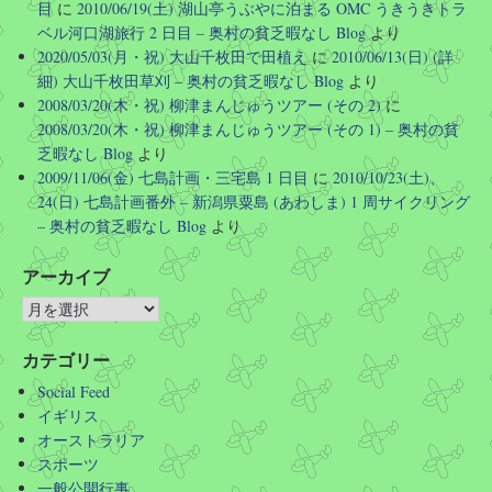
目
に
2010/06/19(土) 湖山亭うぶやに泊まる OMC うきうきトラ
ベル河口湖旅行 2 日目 – 奥村の貧乏暇なし Blog
より
2020/05/03(月・祝) 大山千枚田で田植え
に
2010/06/13(日) (詳
細) 大山千枚田草刈 – 奥村の貧乏暇なし Blog
より
2008/03/20(木・祝) 柳津まんじゅうツアー (その 2)
に
2008/03/20(木・祝) 柳津まんじゅうツアー (その 1) – 奥村の貧
乏暇なし Blog
より
2009/11/06(金) 七島計画・三宅島 1 日目
に
2010/10/23(土)、
24(日) 七島計画番外 – 新潟県粟島 (あわしま) 1 周サイクリング
– 奥村の貧乏暇なし Blog
より
アーカイブ
カテゴリー
Social Feed
イギリス
オーストラリア
スポーツ
一般公開行事