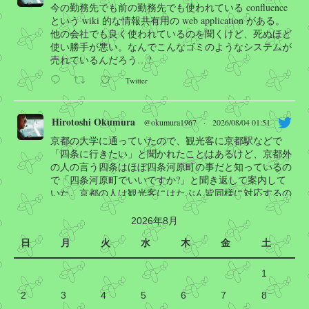
今の勤務先でも前の勤務先でも使われている confluence
という wiki 的な情報共有用の web application がある。
他の会社でも良く使われているのを聞くけど、死ぬほど
使い勝手が悪い。なんでこんなゴミのようなシステムが
売れているんだろう…?
Twitter
Hirotoshi Okumura
@okumura1967
·
2026/08/04 01:51
京都の大学に通っていたので、観光客に京都駅などで
「四条に行きたい」と聞かれたことはあるけど、京都外
の人の言う四条はほぼ四条河原町の事だと知っているの
で「四条河原町でいいですか?」と聞き返して案内して
いた。京都の人は観光客にはたぶん皆同様に対応するの
で顔が曇ることは無いと思うけど…
2026年8月
Manabu INOUE
@kasobus
日
月
火
水
木
金
土
京都で「四条に行きたいんですけど」と質問されて
も市民の顔が曇る理由がこれ
1
2
四条通は長く、四条駅に祇園四条駅もあるのです
3
4
5
6
7
8