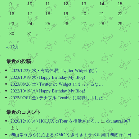
バス停に至っては図の通り
9
10
11
12
13
14
15
16
17
18
19
20
21
22
ですので「四条のバス停に…」などど京都駅で質問
されても「どの四条ですか」としか答えようがない
23
24
25
26
27
28
29
のです
30
31
なお、町名だけ聞かれても同様です
« 12月
Twitter
最近の投稿
2023/12/27(水・有給休暇) Twitter Widget 復活
Hirotoshi Okumura
@okumura1967
·
2026/08/03 06:31
2023/10/19(木) Happy Birthday My Blog!
このような SPAMMER を支援するような活動 (高名な公
2023/08/26(土) Twitter の Widget 止まってるな…
共イベントで実際に使用していたドメインのリリース)
2022/10/19(水) Happy Birthday My Blog!
を国の公共機関といってよい団体がやるということ自体
2022/07/01(金) テナブル Tenable に就職しました
を違法にする必要があるのでは…? ドメイン管理料なん
て年に数千円なんだから、国の予算で永久に保持しろ
よ…
最近のコメント
2020/12/10(木) HOLUX ezTour を復活させる…
に
okumura1967
Twitter
より
湖山亭うぶやに泊まる OMC うきうきトラベル河口湖旅行 1 日
さらに読み込む