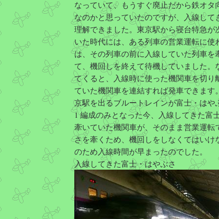
なっていて、もうすぐ廃止だから鉄オタ
なのかと思っていたのですが、入線して
理解できました。東京駅から寝台特急が
いた時代には、ある列車の営業運転に使
は、その列車の前に入線していた列車を
て、機回しを終えて待機していました。
てくると、入線時に使った機関車を切り
ていた機関車を連結すれば発車できます
京駅を出るブルートレインが富士・はやぶさ
1 編成のみとなった今、入線してきた富
牽いていた機関車が、そのまま営業運転
さを牽くため、機回しをしなくてはいけ
のため入線時間が早まったのでした。
入線してきた富士・はやぶさ