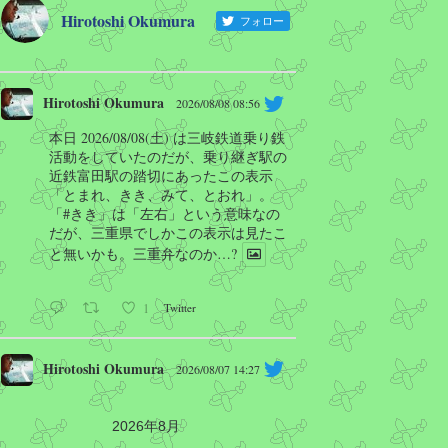
Hirotoshi Okumura
フォロー
Hirotoshi Okumura
2026/08/08 08:56
本日 2026/08/08(土) は三岐鉄道乗り鉄
活動をしていたのだが、乗り継ぎ駅の
近鉄富田駅の踏切にあったこの表示
「とまれ、きき、みて、とおれ」。
「#きき」は「左右」という意味なの
だが、三重県でしかこの表示は見たこ
と無いかも。三重弁なのか…?
1
Twitter
Hirotoshi Okumura
2026/08/07 14:27
Is this heaven? No, it's Iowa. A MLB
game will be held at Iowa.
2026年8月