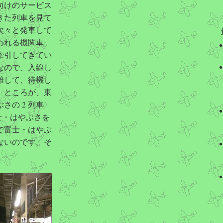
向けのサービス
きた列車を見て
次々と発車して
われる機関車
牽引してきてい
なので、入線し
離して、待機し
。ところが、東
の 2 列車
士・はやぶさを
で富士・はやぶ
ないのです。そ