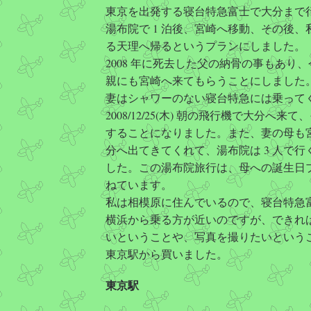
東京を出発する寝台特急富士で大分まで
湯布院で 1 泊後、宮崎へ移動、その後、
る天理へ帰るというプランにしました。
2008 年に死去した父の納骨の事もあり
親にも宮崎へ来てもらうことにしました
妻はシャワーのない寝台特急には乗って
2008/12/25(木) 朝の飛行機で大分へ来
することになりました。また、妻の母も
分へ出てきてくれて、湯布院は 3 人で行
した。この湯布院旅行は、母への誕生日
ねています。
私は相模原に住んでいるので、寝台特急
横浜から乗る方が近いのですが、できれ
いということや、写真を撮りたいという
東京駅から買いました。
東京駅