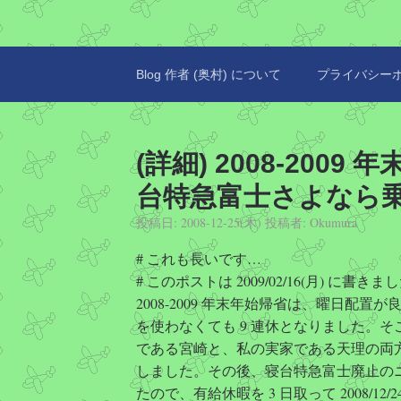
Blog 作者 (奥村) について
プライバシー
(詳細) 2008-2009 
台特急富士さよなら
投稿日:
2008-12-25(木)
投稿者:
Okumura
# これも長いです…
# このポストは 2009/02/16(月) に書きま
2008-2009 年末年始帰省は、曜日配置
を使わなくても 9 連休となりました。そ
である宮崎と、私の実家である天理の両
しました。その後、寝台特急富士廃止の
たので、有給休暇を 3 日取って 2008/12/2