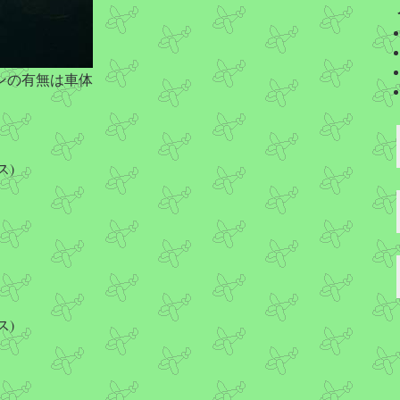
ンの有無は車体
ス)
ス)