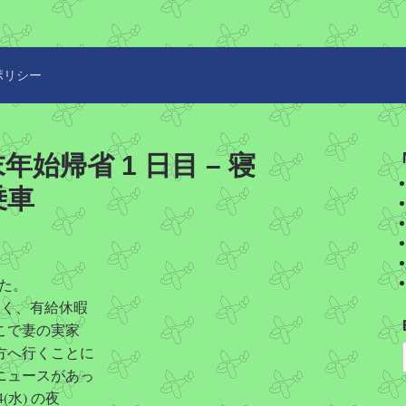
ポリシー
年末年始帰省 1 日目 – 寝
乗車
した。
が良く、有給休暇
こで妻の実家
方へ行くことに
ニュースがあっ
4(水) の夜