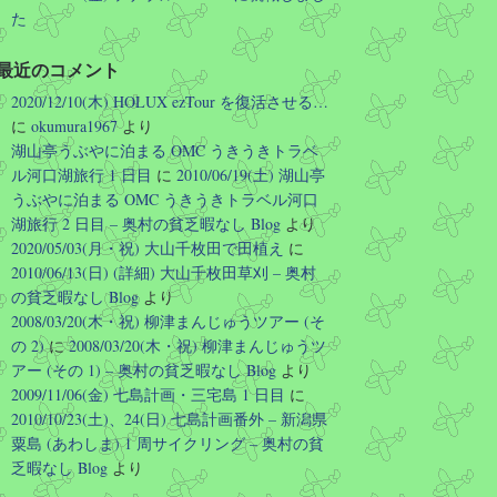
た
り回る。復活記念で2026年末ま
で…
https://forest.watch.impress.co.jp/docs
最近のコメント
/news/2131497.html
2020/12/10(木) HOLUX ezTour を復活させる…
に
okumura1967
より
1
1
Twitter
湖山亭うぶやに泊まる OMC うきうきトラベ
ル河口湖旅行 1 日目
に
2010/06/19(土) 湖山亭
さらに読み込む
うぶやに泊まる OMC うきうきトラベル河口
湖旅行 2 日目 – 奥村の貧乏暇なし Blog
より
2020/05/03(月・祝) 大山千枚田で田植え
に
2010/06/13(日) (詳細) 大山千枚田草刈 – 奥村
の貧乏暇なし Blog
より
2008/03/20(木・祝) 柳津まんじゅうツアー (そ
の 2)
に
2008/03/20(木・祝) 柳津まんじゅうツ
アー (その 1) – 奥村の貧乏暇なし Blog
より
2009/11/06(金) 七島計画・三宅島 1 日目
に
2010/10/23(土)、24(日) 七島計画番外 – 新潟県
粟島 (あわしま) 1 周サイクリング – 奥村の貧
乏暇なし Blog
より