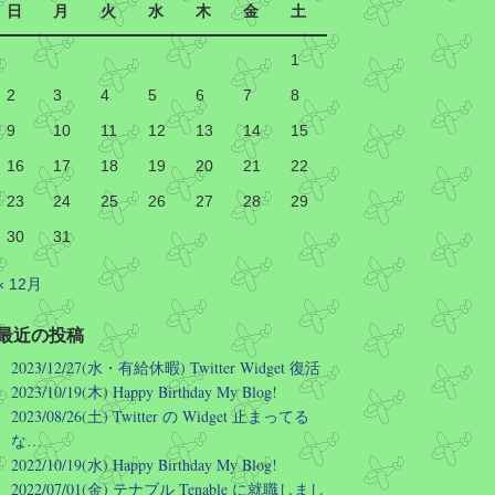
MLB
@MLB
日
月
火
水
木
金
土
"Is this heaven?"
1
"No, it's Iowa!"
2
3
4
5
6
7
8
9
10
11
12
13
14
15
MLB at Field of Dreams returns one
week from tonight!
16
17
18
19
20
21
22
23
24
25
26
27
28
29
Twitter
30
31
Hirotoshi Okumura
2026/08/07 12:54
« 12月
これは、AI の正しい使い方という気
がする。他にも復活する昔のアプリケ
最近の投稿
ーション増えないかな…
2023/12/27(水・有給休暇) Twitter Widget 復活
窓の杜
@madonomori
2023/10/19(木) Happy Birthday My Blog!
2023/08/26(土) Twitter の Widget 止まってる
老舗のマウスユーティリティ「チ
な…
ューチューマウス」がAIの力を借
2022/10/19(水) Happy Birthday My Blog!
りて15年ぶりに復活／64bit化、
2022/07/01(金) テナブル Tenable に就職しまし
Windows 10/11、「Chrome」も走