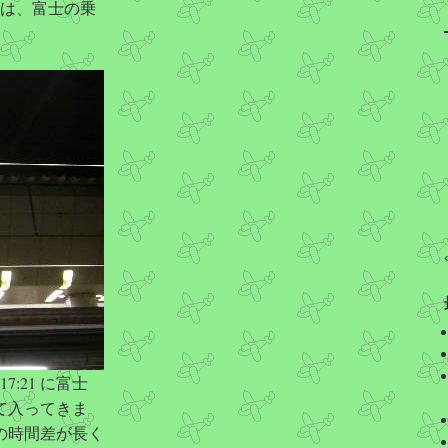
には、富士の乗
7:21 に富士
て入ってきま
の時間差が長く