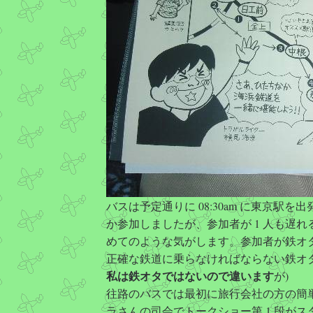
バスは予定通りに 08:30am に東京駅
か参加しましたが、参加者が 1 人も遅
めてのような気がします。参加者が鉄オタ
正確な鉄道に乗らなければならない鉄オ
私は鉄オタではないので違います
が)
往路のバスでは最初に旅行会社の方の簡
ラさんの司会でトークショー第 1 段が