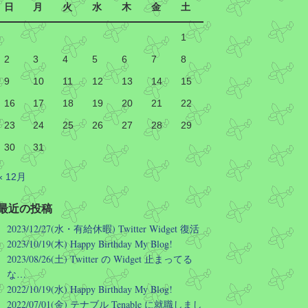
知っているので「四条河原町でいいで
日
月
火
水
木
金
土
すか?」と聞き返して案内していた。
京都の人は観光客にはたぶん皆同様に
1
対応するので顔が曇ることは無いと思
うけど…
2
3
4
5
6
7
8
Manabu INOUE
@kasobus
9
10
11
12
13
14
15
京都で「四条に行きたいんですけ
16
17
18
19
20
21
22
ど」と質問されても市民の顔が曇
る理由がこれ
23
24
25
26
27
28
29
30
31
四条通は長く、四条駅に祇園四条
駅もあるのです
« 12月
バス停に至っては図の通り
最近の投稿
ですので「四条のバス停に…」な
2023/12/27(水・有給休暇) Twitter Widget 復活
どど京都駅で質問されても「どの
2023/10/19(木) Happy Birthday My Blog!
四条ですか」としか答えようがな
2023/08/26(土) Twitter の Widget 止まってる
いのです
な…
2022/10/19(水) Happy Birthday My Blog!
なお、町名だけ聞かれても同様で
2022/07/01(金) テナブル Tenable に就職しまし
す