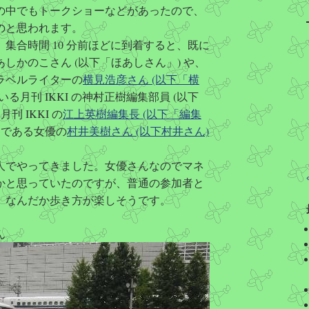
の中でもトークショーなどがあったので、
のと思われます。
集合時間 10 分前ほどに到着すると、既に
しかのこさん (以下「ほあしさん」) や、
ラベルライターの
横見浩彦さん (以下「横
月刊 IKKI の神村正樹編集部員 (以下
 IKKI の
江上英樹編集長 (以下「編集
である女優の
村井美樹さん (以下村井さん)
人でやってきました。女優さんなのでマネ
かと思っていたのですが、普通の参加者と
。なんだか歩き方が楽しそうです。
ん