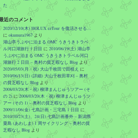
た
Twitter
最近のコメント
2020/12/10(木) HOLUX ezTour を復活させる…
Hirotoshi Okumura
2026/08/03 06:31
に
okumura1967
より
湖山亭うぶやに泊まる OMC うきうきトラベ
このような SPAMMER を支援するよ
うな活動 (高名な公共イベントで実際
ル河口湖旅行 1 日目
に
2010/06/19(土) 湖山亭
に使用していたドメインのリリース)
うぶやに泊まる OMC うきうきトラベル河口
を国の公共機関といってよい団体がや
湖旅行 2 日目 – 奥村の貧乏暇なし Blog
より
るということ自体を違法にする必要が
2020/05/03(月・祝) 大山千枚田で田植え
に
あるのでは…? ドメイン管理料なんて
2010/06/13(日) (詳細) 大山千枚田草刈 – 奥村
年に数千円なんだから、国の予算で永
の貧乏暇なし Blog
より
久に保持しろよ…
2008/03/20(木・祝) 柳津まんじゅうツアー (そ
Twitter
の 2)
に
2008/03/20(木・祝) 柳津まんじゅうツ
アー (その 1) – 奥村の貧乏暇なし Blog
より
さらに読み込む
2009/11/06(金) 七島計画・三宅島 1 日目
に
2010/10/23(土)、24(日) 七島計画番外 – 新潟県
粟島 (あわしま) 1 周サイクリング – 奥村の貧
乏暇なし Blog
より