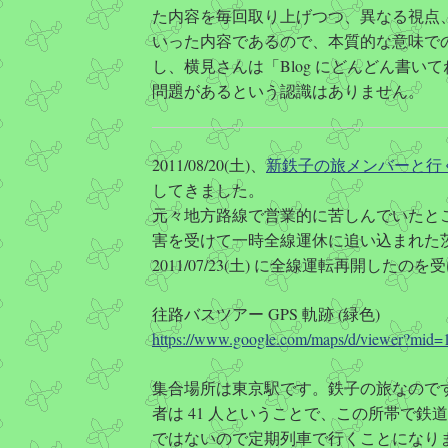
た内容を毎回取り上げつつ、異なる視点
いった内容であるので、本質的な意味で
し、横見さんは「Blog にどんどん書
問題があるという認識はありません。
2011/08/20(土)、
新鉄子の旅メンバーと行
してきました。
元々地方路線で営業的に苦しんでいたと
害を受けて一時全線運休に追い込まれた
2011/07/23(土) に全線運転再開した
往路バスツアー GPS 軌跡 (緑色)
https://www.google.com/maps/d/viewer?m
集合場所は東京駅です。鉄子の旅なので
者は 41 人ということで、この所帯で
ではないので定期列車で行くことになり