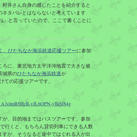
、村井さん自身の感じたことを紹介すると
のネタバレとはならないと考えています
いてね」と言っていたので、ここで書くことに
く、ひたちなか海浜鉄道応援ツアー
に参加
ころに、東北地方太平洋沖地震で大きな被
茨城県の
ひたちなか海浜鉄道
が
のを受けての応援ツアーです。
id=1A3olmB5HcR-vJL6OPN-yTuSf84g
すが、目的地まではバスツアーです。参加
鉄道で行くと、もちろん貸切列車にできる人数
ますが、そうなると途中ではぐれる人が出