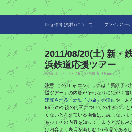
Blog 作者 (奥村) について
プライバシー
2011/08/20(土)
浜鉄道応援ツアー
投稿日:
2011-08-20(土)
投稿者:
Okumura
注意: この Blog エントリには「新鉄
援ツアー」の内容がそれなりに細かく書
連載される「新鉄子の旅」の漫画
や、あ
Blog の今後の内容についてのネタバ
くないと考えている場合は、読まないよ
あってその内容を知ってしまうと楽しみ
は内容より表現を楽しむ (?) 作品であるし