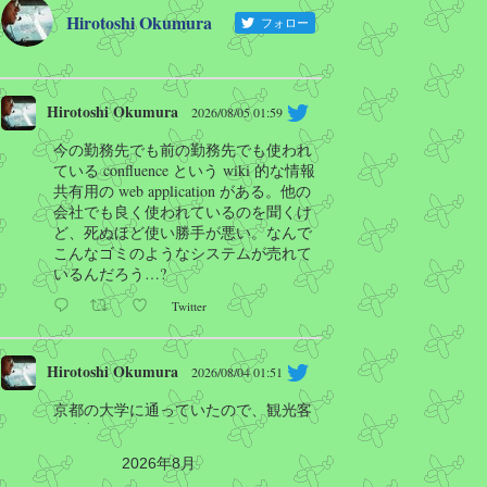
Hirotoshi Okumura
フォロー
Hirotoshi Okumura
2026/08/05 01:59
今の勤務先でも前の勤務先でも使われ
ている confluence という wiki 的な情報
共有用の web application がある。他の
会社でも良く使われているのを聞くけ
ど、死ぬほど使い勝手が悪い。なんで
こんなゴミのようなシステムが売れて
いるんだろう…?
Twitter
Hirotoshi Okumura
2026/08/04 01:51
京都の大学に通っていたので、観光客
に京都駅などで「四条に行きたい」と
聞かれたことはあるけど、京都外の人
2026年8月
の言う四条はほぼ四条河原町の事だと