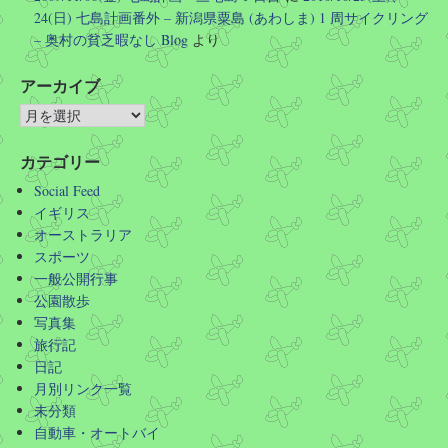
24(日) 七島計画番外 – 新潟県粟島 (あわしま) 1 周サイクリング
– 奥村の貧乏暇なし Blog
より
アーカイブ
カテゴリー
Social Feed
イギリス
オーストラリア
スポーツ
一般公開行事
公園散歩
写真集
旅行記
日記
月別リンク一覧
未分類
自動車・オートバイ