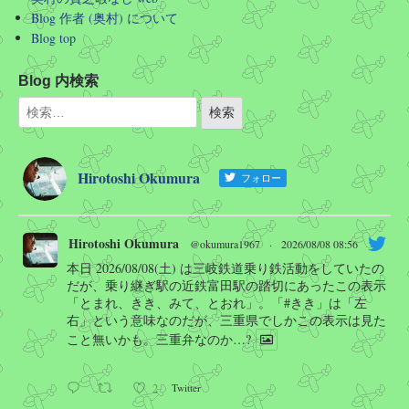
Blog 作者 (奥村) について
Blog top
Blog 内検索
Hirotoshi Okumura
フォロー
Hirotoshi Okumura
@okumura1967
·
2026/08/08 08:56
本日 2026/08/08(土) は三岐鉄道乗り鉄活動をしていたの
だが、乗り継ぎ駅の近鉄富田駅の踏切にあったこの表示
「とまれ、きき、みて、とおれ」。「#きき」は「左
右」という意味なのだが、三重県でしかこの表示は見た
こと無いかも。三重弁なのか…?
2
Twitter