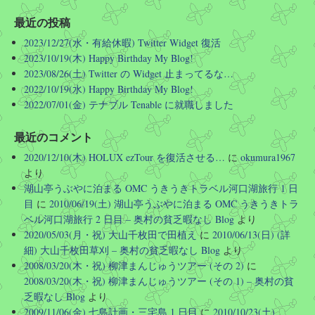
老舗のマウスユーティリティ「チューチューマウ
ス」がAIの力を借りて15年ぶりに復活／64bit化、
最近の投稿
Windows 10/11、「Chrome」も走り回る。復活記念
2023/12/27(水・有給休暇) Twitter Widget 復活
で2026年末まで…
2023/10/19(木) Happy Birthday My Blog!
https://forest.watch.impress.co.jp/docs/news/2131497.ht
2023/08/26(土) Twitter の Widget 止まってるな…
ml
2022/10/19(水) Happy Birthday My Blog!
2022/07/01(金) テナブル Tenable に就職しました
1
1
Twitter
最近のコメント
さらに読み込む
2020/12/10(木) HOLUX ezTour を復活させる…
に
okumura1967
より
湖山亭うぶやに泊まる OMC うきうきトラベル河口湖旅行 1 日
目
に
2010/06/19(土) 湖山亭うぶやに泊まる OMC うきうきトラ
ベル河口湖旅行 2 日目 – 奥村の貧乏暇なし Blog
より
2020/05/03(月・祝) 大山千枚田で田植え
に
2010/06/13(日) (詳
細) 大山千枚田草刈 – 奥村の貧乏暇なし Blog
より
2008/03/20(木・祝) 柳津まんじゅうツアー (その 2)
に
2008/03/20(木・祝) 柳津まんじゅうツアー (その 1) – 奥村の貧
乏暇なし Blog
より
2009/11/06(金) 七島計画・三宅島 1 日目
に
2010/10/23(土)、