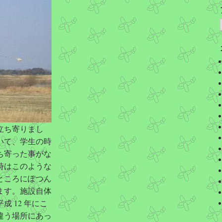
立ち寄りまし
いて、学生の時
ち寄った事がな
時はこのような
ところにぽつん
ます。施設自体
 12 年にこ
違う場所にあっ