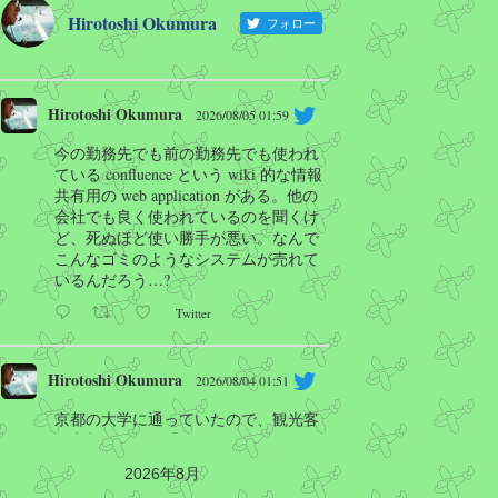
Hirotoshi Okumura
フォロー
Hirotoshi Okumura
2026/08/05 01:59
今の勤務先でも前の勤務先でも使われ
ている confluence という wiki 的な情報
共有用の web application がある。他の
会社でも良く使われているのを聞くけ
ど、死ぬほど使い勝手が悪い。なんで
こんなゴミのようなシステムが売れて
いるんだろう…?
Twitter
Hirotoshi Okumura
2026/08/04 01:51
京都の大学に通っていたので、観光客
に京都駅などで「四条に行きたい」と
聞かれたことはあるけど、京都外の人
2026年8月
の言う四条はほぼ四条河原町の事だと