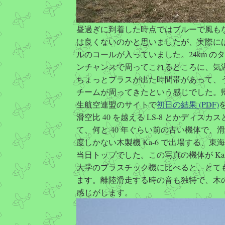
昼過ぎに到着した時点ではブルーで風も
は良くないのかと思いましたが、実際に
ルのコールが入っていました。24km の
ンチャンスで周ってこれるところに、気
ちょっとプラスが出た時間帯があって、
チームが周ってきたという感じでした。
生航空連盟のサイトで
初日の結果 (PDF)
滑空比 40 を越える LS-8 とかディスカ
て、何と 40 年ぐらい前の古い機体で、滑空
度しかない木製機 Ka-6 で出場する、東
当日トップでした。この写真の機体が Ka-
大学のプラスチック機に比べると、とて
ます。離陸滑走する時の音も独特で、木
感じがします。