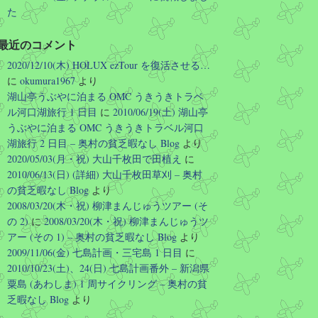
た
Twitter
最近のコメント
2020/12/10(木) HOLUX ezTour を復活させる…
Hirotoshi Okumura
2026/08/03 06:31
に
okumura1967
より
湖山亭うぶやに泊まる OMC うきうきトラベ
このような SPAMMER を支援するよ
うな活動 (高名な公共イベントで実際
ル河口湖旅行 1 日目
に
2010/06/19(土) 湖山亭
に使用していたドメインのリリース)
うぶやに泊まる OMC うきうきトラベル河口
を国の公共機関といってよい団体がや
湖旅行 2 日目 – 奥村の貧乏暇なし Blog
より
るということ自体を違法にする必要が
2020/05/03(月・祝) 大山千枚田で田植え
に
あるのでは…? ドメイン管理料なんて
2010/06/13(日) (詳細) 大山千枚田草刈 – 奥村
年に数千円なんだから、国の予算で永
の貧乏暇なし Blog
より
久に保持しろよ…
2008/03/20(木・祝) 柳津まんじゅうツアー (そ
Twitter
の 2)
に
2008/03/20(木・祝) 柳津まんじゅうツ
アー (その 1) – 奥村の貧乏暇なし Blog
より
さらに読み込む
2009/11/06(金) 七島計画・三宅島 1 日目
に
2010/10/23(土)、24(日) 七島計画番外 – 新潟県
粟島 (あわしま) 1 周サイクリング – 奥村の貧
乏暇なし Blog
より