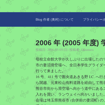
Blog 作者 (奥村) について
プライバシー
2006 年 (2005 
投稿日:
2006-03-05(日)
投稿者:
Okumura
母校立命館大学が久しぶりに出場したの
市の妻沼滑空場へ、全日本学生グライダ
行って来ました。
16 号、411 号で圏央道あきる野 I.C. 
ら関越、元東松山有料道路を経由して熊
熊谷市街から滑空場へ向かう道中にある
入れを買い、ランウェイへ向かいました
会場は埼玉県熊谷市 (合併前の妻沼町) 