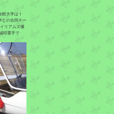
館大学は 1
学との合同チー
ウイリアムズ優
野誠司選手で