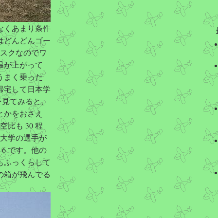
なくあまり条件
はどんどんゴー
タスクなのでワ
温が上がって
うまく乗った
帰宅して日本学
を見てみると、
スとかをおさえ
比も 30 程
海大学の選手が
6 です。他の
もふっくらして
の箱が飛んでる