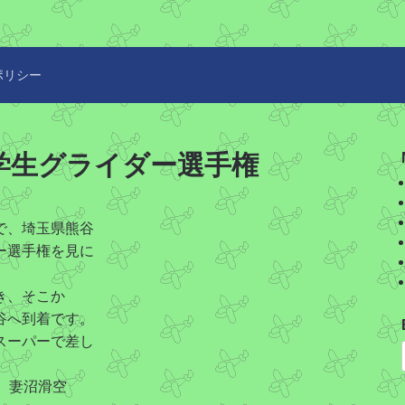
ポリシー
年度) 学生グライダー選手権
で、埼玉県熊谷
ー選手権を見に
へ行き、そこか
谷へ到着です。
スーパーで差し
。
の、妻沼滑空