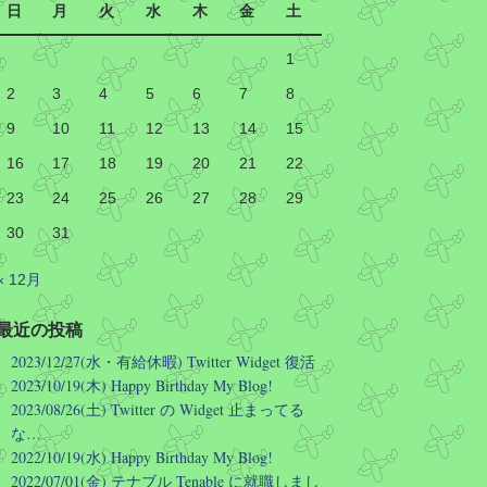
知っているので「四条河原町でいいで
日
月
火
水
木
金
土
すか?」と聞き返して案内していた。
京都の人は観光客にはたぶん皆同様に
1
対応するので顔が曇ることは無いと思
うけど…
2
3
4
5
6
7
8
Manabu INOUE
@kasobus
9
10
11
12
13
14
15
京都で「四条に行きたいんですけ
16
17
18
19
20
21
22
ど」と質問されても市民の顔が曇
る理由がこれ
23
24
25
26
27
28
29
30
31
四条通は長く、四条駅に祇園四条
駅もあるのです
« 12月
バス停に至っては図の通り
最近の投稿
ですので「四条のバス停に…」な
2023/12/27(水・有給休暇) Twitter Widget 復活
どど京都駅で質問されても「どの
2023/10/19(木) Happy Birthday My Blog!
四条ですか」としか答えようがな
2023/08/26(土) Twitter の Widget 止まってる
いのです
な…
2022/10/19(水) Happy Birthday My Blog!
なお、町名だけ聞かれても同様で
2022/07/01(金) テナブル Tenable に就職しまし
す