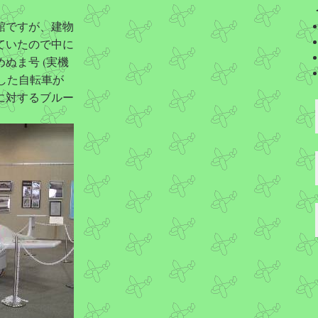
館ですが、建物
ていたので中に
ぬま号 (実機
カした自転車が
に対するブルー