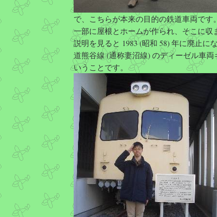
で、こちらが本来の目的の鉄道車両です
一部に屋根とホームが作られ、そこに収
説明を見ると 1983 (昭和 58) 年に廃止
道熊谷線 (通称妻沼線) のディーゼル車両キハ
いうことです。