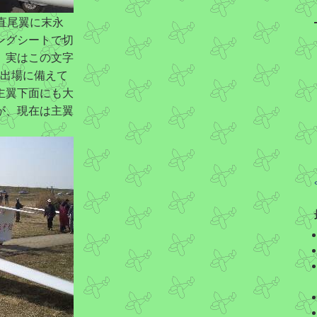
。垂直尾翼に末永
ングシートで切
。実はこの文字
会出場に備えて
主翼下面にも大
が、現在は主翼